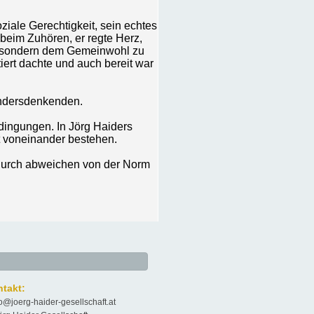
iale Gerechtigkeit, sein echtes
beim Zuhören, er regte Herz,
n, sondern dem Gemeinwohl zu
iert dachte und auch bereit war
 Andersdenkenden.
ingungen. In Jörg Haiders
nt voneinander bestehen.
, durch abweichen von der Norm
takt:
fo@joerg-haider-gesellschaft.at