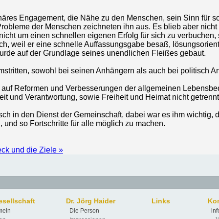
näres Engagement, die Nähe zu den Menschen, sein Sinn für soz
robleme der Menschen zeichneten ihn aus. Es blieb aber nicht 
 nicht um einen schnellen eigenen Erfolg für sich zu verbuche
h, weil er eine schnelle Auffassungsgabe besaß, lösungsorient
urde auf der Grundlage seines unendlichen Fleißes gebaut.
mstritten, sowohl bei seinen Anhängern als auch bei politisch
ch auf Reformen und Verbesserungen der allgemeinen Lebensbed
eit und Verantwortung, sowie Freiheit und Heimat nicht getren
ensch in den Dienst der Gemeinschaft, dabei war es ihm wichtig
 und so Fortschritte für alle möglich zu machen.
ck und die Ziele »
esellschaft
Dr. Jörg Haider
Links
Kon
mein
Die Person
in